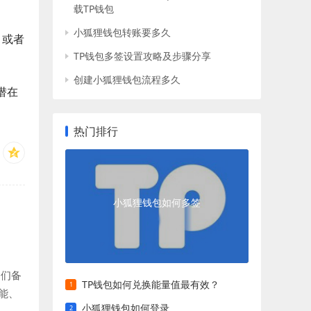
载TP钱包
小狐狸钱包转账要多久
，或者
TP钱包多签设置攻略及步骤分享
创建小狐狸钱包流程多久
潜在
热门排行
小狐狸钱包如何多签
户们备
TP钱包如何兑换能量值最有效？
能、
小狐狸钱包如何登录