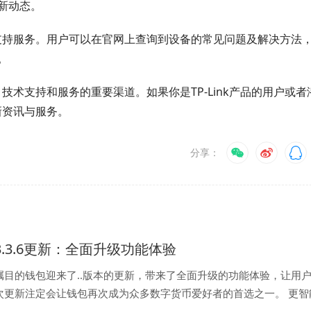
新动态。
技术支持服务。用户可以在官网上查询到设备的常见问题及解决方法
。
、技术支持和服务的重要渠道。如果你是TP-Link产品的用户或者
新资讯与服务。
分享：
3.3.6更新：全面升级功能体验
瞩目的钱包迎来了..版本的更新，带来了全面升级的功能体验，让用
次更新注定会让钱包再次成为众多数字货币爱好者的首选之一。 更智