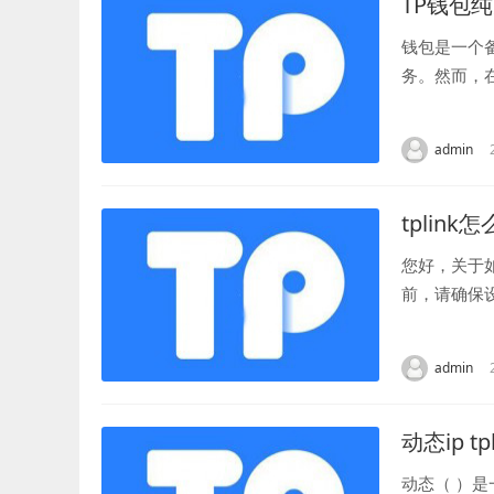
TP钱包
钱包是一个
务。然而，
净的买卖指南
admin
tplink
您好，关于
前，请确保
入-设备的步骤
admin
动态ip tpl
动态（ ）