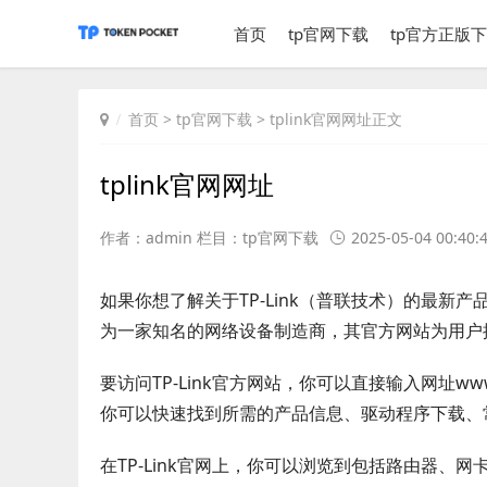
首页
tp官网下载
tp官方正版
首页
>
tp官网下载
> tplink官网网址正文
tplink官网网址
作者：admin 栏目：
tp官网下载
2025-05-04 00:40:
如果你想了解关于TP-Link（普联技术）的最新产
为一家知名的网络设备制造商，其官方网站为用户
要访问TP-Link官方网站，你可以直接输入网址www.t
你可以快速找到所需的产品信息、驱动程序下载、
在TP-Link官网上，你可以浏览到包括路由器