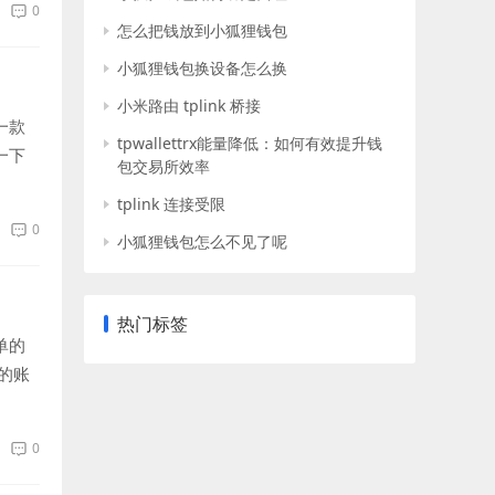
0
怎么把钱放到小狐狸钱包
小狐狸钱包换设备怎么换
小米路由 tplink 桥接
一款
tpwallettrx能量降低：如何有效提升钱
一下
包交易所效率
tplink 连接受限
0
小狐狸钱包怎么不见了呢
热门标签
单的
的账
0