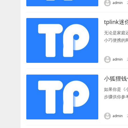
admin
tplin
无论是家庭
小巧便携的
迷你路由器的
admin
小狐狸钱
如果你是《
步骤供你参
户。 接着，
admin