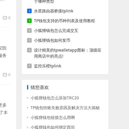
于哪种类型
水星路由器桥接tplink
0
TP钱包支持的币种列表及使用教程
小狐狸钱包怎么完成交互
小狐狸钱包如何发币
安防
设计精美的tpwalletapp图标：顶级应
服务
用商店中的亮点!
监控乐橙tplink
0
猜您喜欢
小狐狸钱包怎么添加TRC20
更多
TP钱包转账失败原因及解决方法大揭秘
了丰
小狐狸钱包链接怎么用啊
小狐狸钱包如何绑定西坦