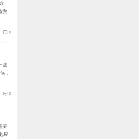
方
值微
0
一些
时候，
0
需要
包应