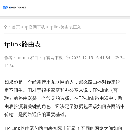
首页
>
tp官网下载
> tplink路由表正文
tplink路由表
作者：admin 栏目：
tp官网下载
2025-12-15 16:41:34
34
1172
如果你是一个经常使用互联网的人，那么路由器对你来说一
定不陌生。而对于很多家庭和办公室来说，TP-Link（普
联）的路由器是一个常见的选择。在TP-Link路由器中，路
由表扮演着关键的角色，它决定了数据包应该如何在网络中
传输，是网络通信的重要基础。
TP-Link路由器的路由表实际上记录了不同的网络之间如何