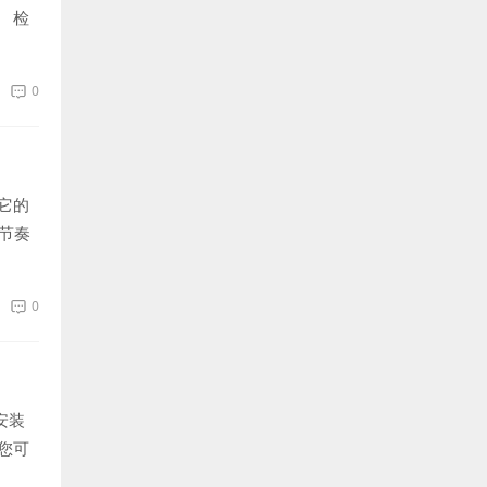
 检
0
它的
节奏
0
安装
您可