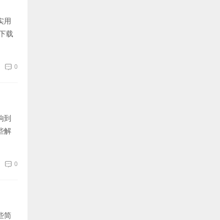
实用
下载
0
响到
些解
0
些简