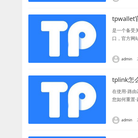
tpwal
是一个备受
口，官方网
全面解读官方
admin
tplin
在使用-路
您如何重置
身。通常路由
admin