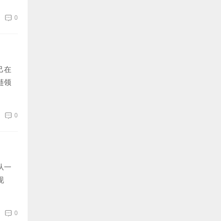
0
己在
链领
0
从一
现
0