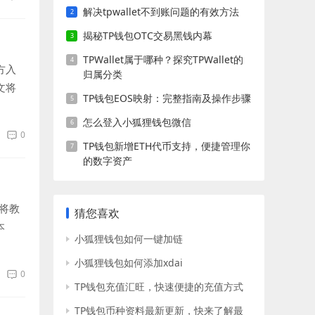
解决tpwallet不到账问题的有效方法
揭秘TP钱包OTC交易黑钱内幕
TPWallet属于哪种？探究TPWallet的
方入
归属分类
文将
TP钱包EOS映射：完整指南及操作步骤
怎么登入小狐狸钱包微信
0
TP钱包新增ETH代币支持，便捷管理你
的数字资产
将教
猜您喜欢
本
小狐狸钱包如何一键加链
小狐狸钱包如何添加xdai
0
TP钱包充值汇旺，快速便捷的充值方式
TP钱包币种资料最新更新，快来了解最