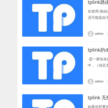
tplink
在使用-路
况可能是由
保你的路由器
admin
tplink的
-是一家知
中，（动态
到网络的设备
admin
tplink
如果你想要