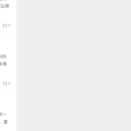
可以帮
0
到任
作用
0
和一
，要