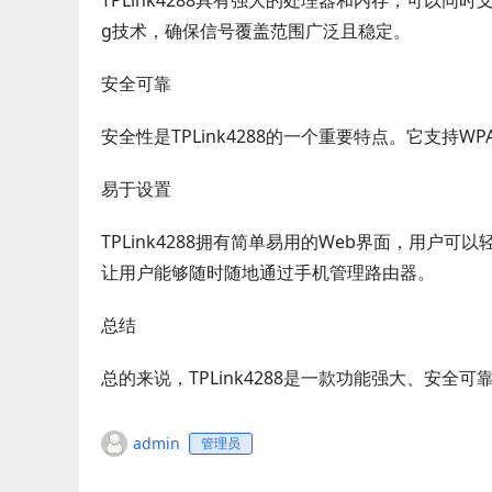
TPLink4288具有强大的处理器和内存，可以同
g技术，确保信号覆盖范围广泛且稳定。
安全可靠
安全性是TPLink4288的一个重要特点。它支
易于设置
TPLink4288拥有简单易用的Web界面，用户可
让用户能够随时随地通过手机管理路由器。
总结
总的来说，TPLink4288是一款功能强大、安
admin
管理员