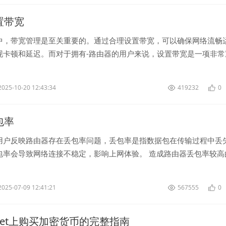
设置带宽
中，带宽管理是至关重要的。通过合理设置带宽，可以确保网络流畅
现卡顿和延迟。而对于拥有-路由器的用户来说，设置带宽是一项非常
将介绍如何在-路由器上设置带宽，以优...
2025-10-20 12:43:34
419232
0
丢包率
用户反映路由器存在丢包率问题，丢包率是指数据包在传输过程中丢
包率会导致网络连接不稳定，影响上网体验。 造成路由器丢包率较高
络环境不稳定、路由器硬件...
2025-07-09 12:41:21
567555
0
llet上购买加密货币的完整指南