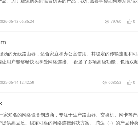
产品。为了避免购买到假冒伪劣的产品，我们需要学会如何辨别真假
先，要注意观察...
2026-06-13 06:36:24
79760
0
0m
能强劲的无线路由器，适合家庭和办公室使用。其稳定的传输速度和可
围让用户能够畅快地享受网络连接。 -配备了多项高级功能，包括双
、智能功能和支持等，确...
2025-06-14 12:42:59
603553
0
k
是一家知名的网络设备制造商，专注于生产路由器、交换机、网卡等产
户提供高品质、稳定可靠的网络连接解决方案。 腾达（-）的产品种
网络、企业网络、运营商...