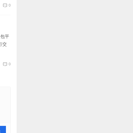
0
钱包平
行交
0
论