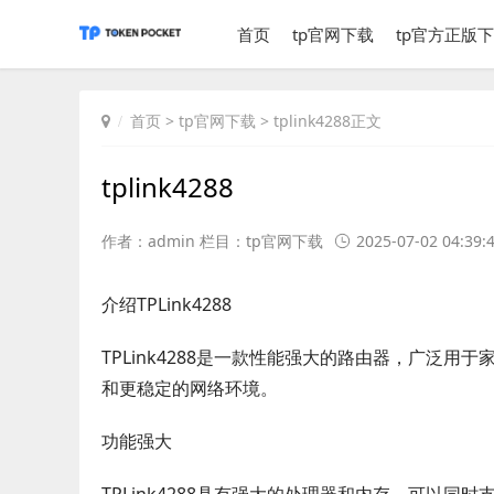
首页
tp官网下载
tp官方正版
首页
>
tp官网下载
> tplink4288正文
tplink4288
作者：admin 栏目：
tp官网下载
2025-07-02 04:39:
介绍TPLink4288
TPLink4288是一款性能强大的路由器，广泛用
和更稳定的网络环境。
功能强大