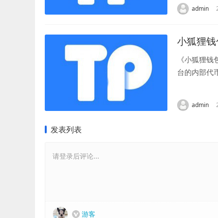
admin
小狐狸钱
《小狐狸钱
台的内部代
易和支付，也
admin
发表列表
请登录后评论...
游客