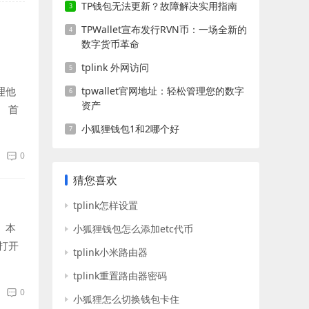
TP钱包无法更新？故障解决实用指南
TPWallet宣布发行RVN币：一场全新的
数字货币革命
tplink 外网访问
理他
tpwallet官网地址：轻松管理您的数字
资产
 首
小狐狸钱包1和2哪个好
0
猜您喜欢
tplink怎样设置
。本
小狐狸钱包怎么添加etc代币
打开
tplink小米路由器
tplink重置路由器密码
0
小狐狸怎么切换钱包卡住