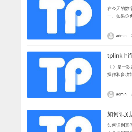
在今天的数
一。如果你
币钱包，让用
admin
tplink hif
《 》是一
操作和多功
音乐体验，让
admin
如何识别
如何识别真