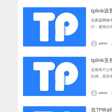
tplink
在家庭网络
行，避免出
的操作。下面
admin
tplink
近期有不少
比例，高丢
因可能包括网
admin
在TPWa