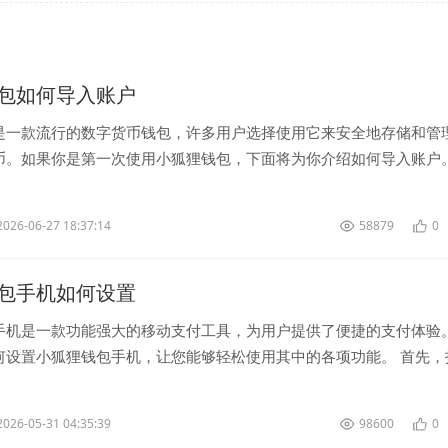
包如何导入账户
是一款流行的数字货币钱包，许多用户选择使用它来安全地存储和管
币。如果你是第一次使用小狐狸钱包，下面将为你介绍如何导入账户。
狸钱包应用程序。一旦应用...
2026-06-27 18:37:14
58879
0
包手机如何设置
手机是一款功能强大的移动支付工具，为用户提供了便捷的支付体验
何设置小狐狸钱包手机，让您能够轻松使用其中的各项功能。 首先，
机应用程序。您可以在应用...
2026-05-31 04:35:39
98600
0