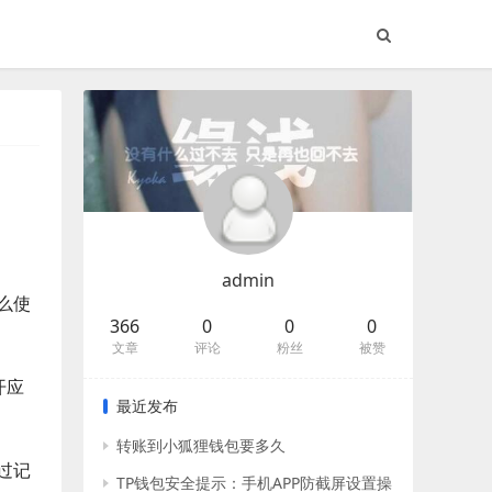
admin
么使
366
0
0
0
文章
评论
粉丝
被赞
开应
最近发布
转账到小狐狸钱包要多久
过记
TP钱包安全提示：手机APP防截屏设置操