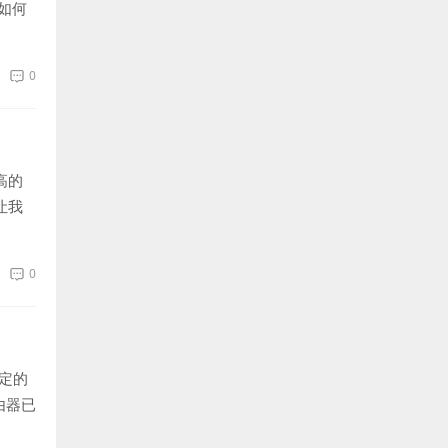
如何
0
高的
让我
0
定的
由器已