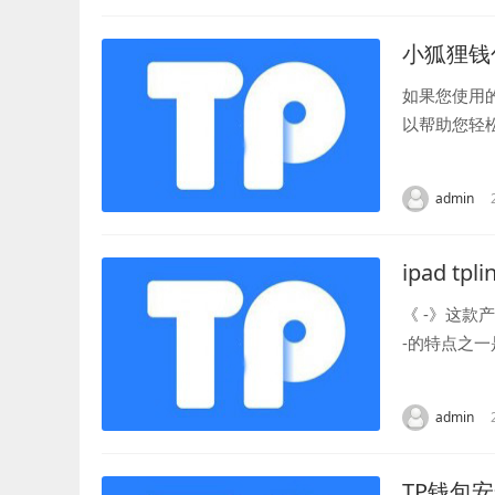
小狐狸钱
如果您使用
以帮助您轻
户。 进入钱
admin
ipad tpli
《 -》这
-的特点之
用户无论身处
admin
TP钱包