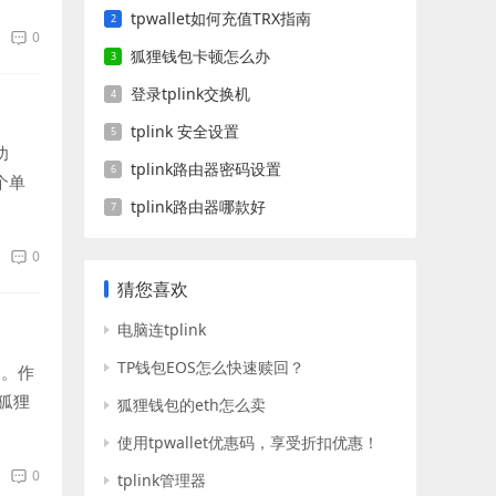
tpwallet如何充值TRX指南
0
狐狸钱包卡顿怎么办
登录tplink交换机
tplink 安全设置
功
tplink路由器密码设置
个单
tplink路由器哪款好
0
猜您喜欢
电脑连tplink
TP钱包EOS怎么快速赎回？
币。作
狐狸
狐狸钱包的eth怎么卖
使用tpwallet优惠码，享受折扣优惠！
0
tplink管理器