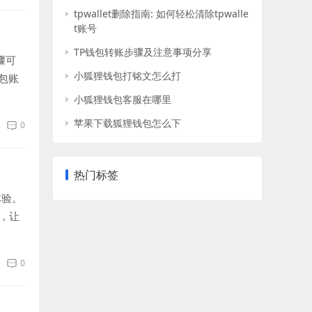
tpwallet删除指南: 如何轻松清除tpwalle
t账号
TP钱包转账步骤及注意事项分享
骤可
小狐狸钱包打铭文怎么打
包账
小狐狸钱包客服在哪里
苹果下载狐狸钱包怎么下
0
热门标签
体验。
，让
0