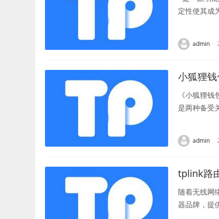
定性使其成
术，支持.和
admin
小狐狸钱
《小狐狸钱
是两种备受
比较它们的外
admin
tplink
随着无线网
器品牌，提
线网络名称（