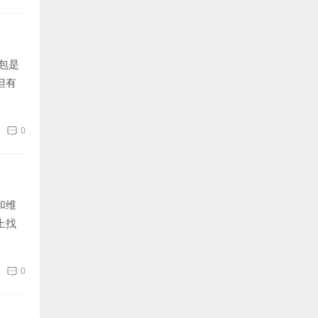
包是
但有
0
和维
上找
0