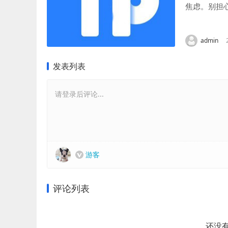
焦虑。别担
转账。 检查网
admin
发表列表
请登录后评论...
游客
评论列表
还没