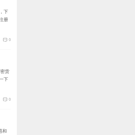
，下
注册
0
加密货
一下
0
惑和