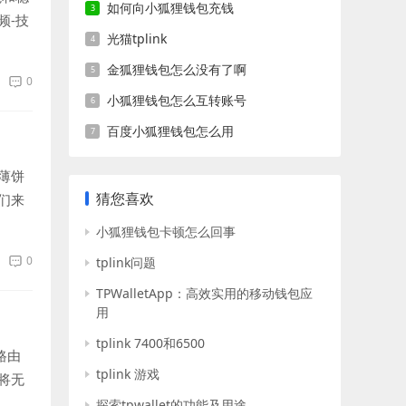
如何向小狐狸钱包充钱
频-技
光猫tplink
金狐狸钱包怎么没有了啊
0
小狐狸钱包怎么互转账号
百度小狐狸钱包怎么用
薄饼
猜您喜欢
们来
小狐狸钱包卡顿怎么回事
0
tplink问题
TPWalletApp：高效实用的移动钱包应
用
tplink 7400和6500
路由
tplink 游戏
将无
探索tpwallet的功能及用途