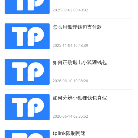
2025-07-02 00:40:32
怎么用狐狸钱包支付款
2025-11-04 16:43:39
如何正确退出小狐狸钱包
2026-06-10 10:38:20
如何分辨小狐狸钱包真假
2026-06-14 02:35:52
tplink限制网速