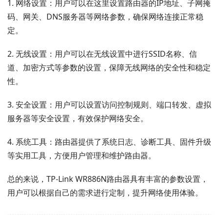
1. 网络设置：用户可以在这里设置路由器的IP地址、子网掩
码、网关、DNS服务器等网络参数，确保网络连接正常稳
定。
2. 无线设置：用户可以在无线设置中进行SSID名称、信
道、加密方式等参数的设置，保障无线网络的安全性和稳定
性。
3. 安全设置：用户可以设置访问控制规则、端口转发、虚拟
服务器等安全设置，有效保护网络安全。
4. 系统工具：路由器提供了系统日志、诊断工具、固件升级
等实用工具，方便用户管理和维护路由器。
总的来说，TP-Link WR886N路由器具有丰富的参数设置，
用户可以根据自己的需求进行定制，提升网络使用体验。