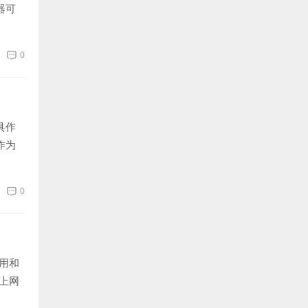
器可
0
具作
作为
0
用和
上网