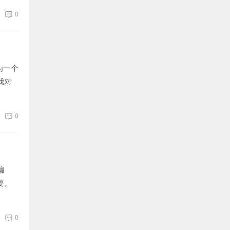
0
为一个
我对
0
编
要。
0