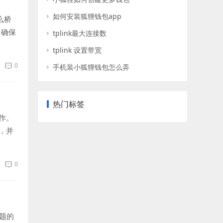
如何安装狐狸钱包app
么桥
，确保
tplink最大连接数
tplink 设置带宽
0
手机装小狐狸钱包怎么弄
热门标签
作。
，并
0
题的