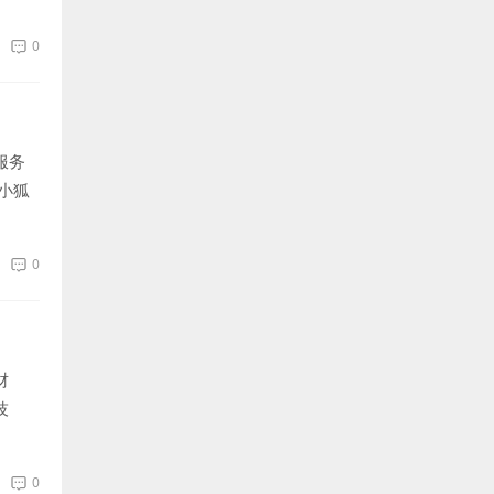
0
服务
小狐
0
财
技
0