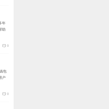
多年
帮助
0
钱包
用户
0