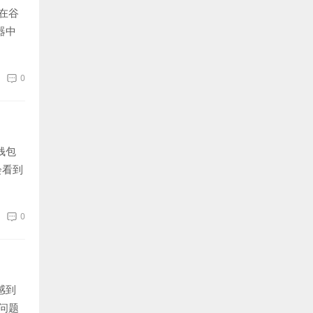
在谷
器中
0
钱包
会看到
0
感到
问题