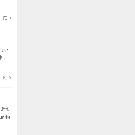
0
而小
作，
0
中常常
式的物