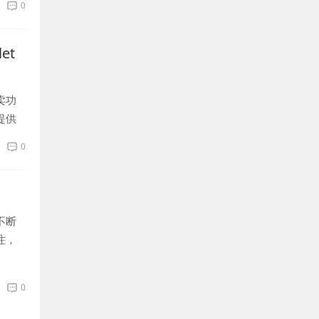
0
et
卖功
提供
0
不断
注，
0