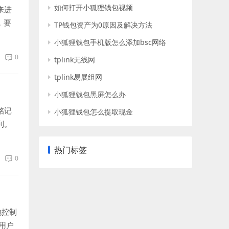
如何打开小狐狸钱包视频
来进
，要
TP钱包资产为0原因及解决方法
小狐狸钱包手机版怎么添加bsc网络
0
tplink无线网
tplink易展组网
小狐狸钱包黑屏怎么办
铭记
小狐狸钱包怎么提取现金
利。
热门标签
0
地控制
用户