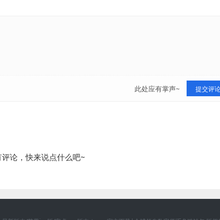
此处应有掌声~
提交评
有评论，快来说点什么吧~