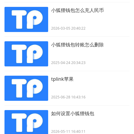
小狐狸钱包怎么充人民币
2026-03-05 20:40:22
小狐狸钱包转账怎么删除
2025-04-24 20:34:23
tplink苹果
2025-06-28 16:43:16
如何设置小狐狸钱包
2026-05-11 16:40:11