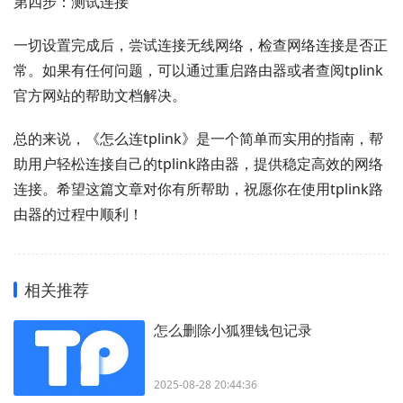
第四步：测试连接
一切设置完成后，尝试连接无线网络，检查网络连接是否正
常。如果有任何问题，可以通过重启路由器或者查阅tplink
官方网站的帮助文档解决。
总的来说，《怎么连tplink》是一个简单而实用的指南，帮
助用户轻松连接自己的tplink路由器，提供稳定高效的网络
连接。希望这篇文章对你有所帮助，祝愿你在使用tplink路
由器的过程中顺利！
相关推荐
怎么删除小狐狸钱包记录
2025-08-28 20:44:36