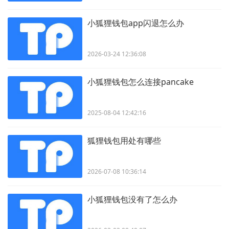
小狐狸钱包app闪退怎么办
2026-03-24 12:36:08
小狐狸钱包怎么连接pancake
2025-08-04 12:42:16
狐狸钱包用处有哪些
2026-07-08 10:36:14
小狐狸钱包没有了怎么办