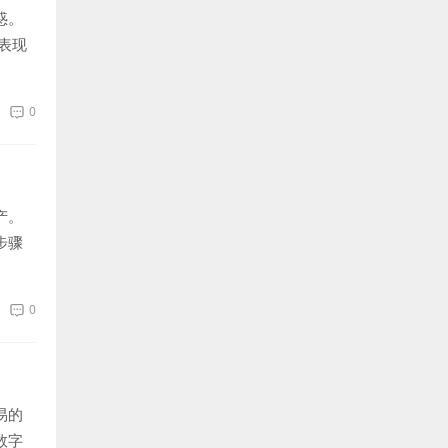
惑。
表现
0
产。
步骤
0
易的
数字