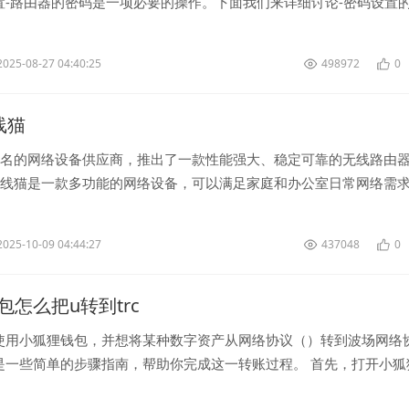
置-路由器的密码是一项必要的操作。下面我们来详细讨论-密码设置
连接到您的-路由器。打...
2025-08-27 04:40:25
498972
0
无线猫
家知名的网络设备供应商，推出了一款性能强大、稳定可靠的无线路由
。无线猫是一款多功能的网络设备，可以满足家庭和办公室日常网络需
速、更稳定的网络连接。...
2025-10-09 04:44:27
437048
0
包怎么把u转到trc
使用小狐狸钱包，并想将某种数字资产从网络协议（）转到波场网络
是一些简单的步骤指南，帮助你完成这一转账过程。 首先，打开小狐
保你已经成功登陆并进入到...