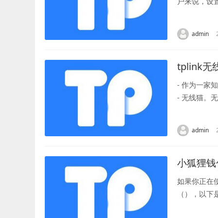
户来说，设
法。 首先，
admin
tplink
- 作为一
- 无线猫
用户提供更快
admin
小狐狸钱
如果你正在
（），以下
包应用，并确