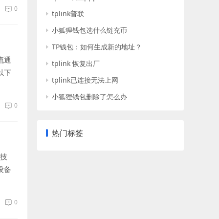
0
tplink普联
小狐狸钱包选什么链充币
TP钱包：如何生成新的地址？
流通
tplink 恢复出厂
以下
tplink已连接无法上网
小狐狸钱包删除了怎么办
0
热门标签
 技
设备
0