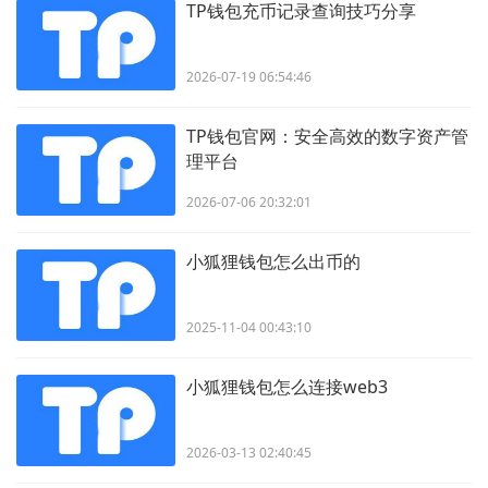
TP钱包充币记录查询技巧分享
2026-07-19 06:54:46
TP钱包官网：安全高效的数字资产管
理平台
2026-07-06 20:32:01
小狐狸钱包怎么出币的
2025-11-04 00:43:10
小狐狸钱包怎么连接web3
2026-03-13 02:40:45