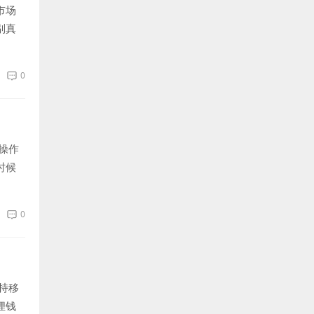
市场
别真
0
操作
时候
0
持移
狸钱