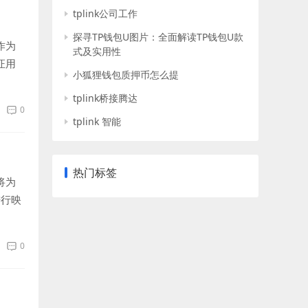
tplink公司工作
探寻TP钱包U图片：全面解读TP钱包U款
作为
式及实用性
证用
小狐狸钱包质押币怎么提
tplink桥接腾达
0
tplink 智能
热门标签
将为
进行映
0