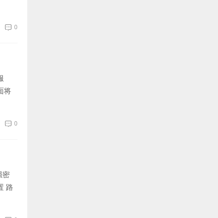
0
服
面将
0
强密
 路