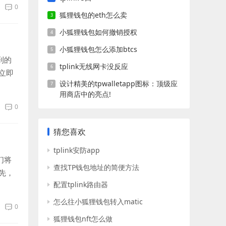
0
狐狸钱包的eth怎么卖
小狐狸钱包如何撤销授权
小狐狸钱包怎么添加btcs
到的
tplink无线网卡没反应
立即
设计精美的tpwalletapp图标：顶级应
用商店中的亮点!
0
猜您喜欢
tplink安防app
们将
查找TP钱包地址的简便方法
先，
配置tplink路由器
怎么往小狐狸钱包转入matic
0
狐狸钱包nft怎么做