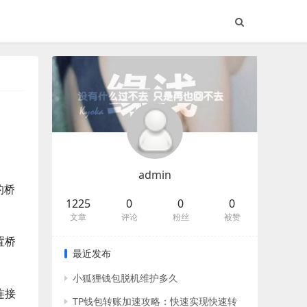
admin
的桥
1225
0
0
0
文章
评论
粉丝
被赞
置桥
最近发布
小狐狸钱包脱机维护多久
连接
TP钱包转账加速攻略：快速实现快速转