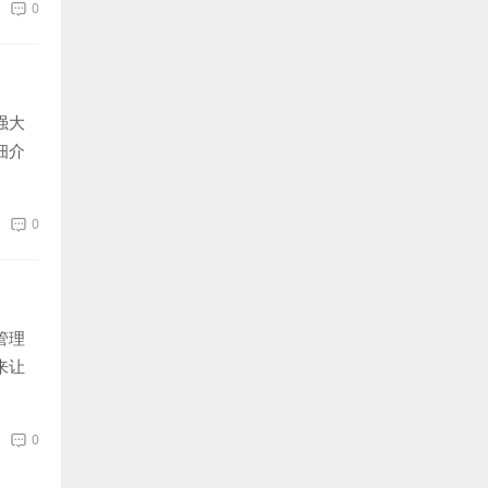
0
强大
细介
0
管理
来让
0