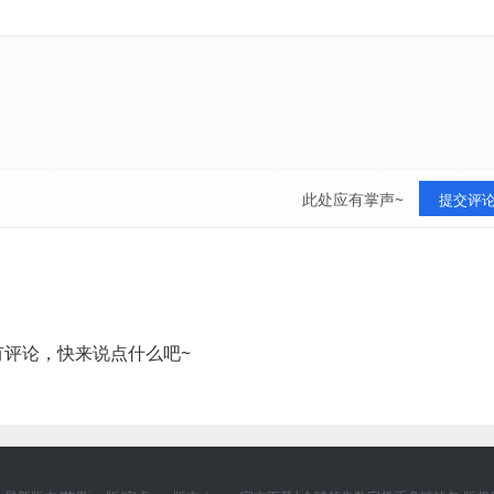
此处应有掌声~
提交评
有评论，快来说点什么吧~