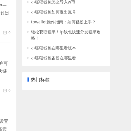
小狐狸钱包怎么导入w币
中一
小狐狸钱包如何退出账号
通过浏
tpwallet操作指南：如何轻松上手？
轻松获取糖果！tp钱包快速分发糖果攻
0
略！
小狐狸钱包在哪里看版本
小狐狸钱包备份在哪里看
户可
块链
热门标签
0
设置
络安