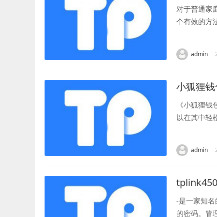
对于普通家
个有效的方
览器登陆到您
admin
小狐狸钱
《小狐狸钱
以在其中轻
或数字货币，
admin
tplink
-是一家知
的密码。管