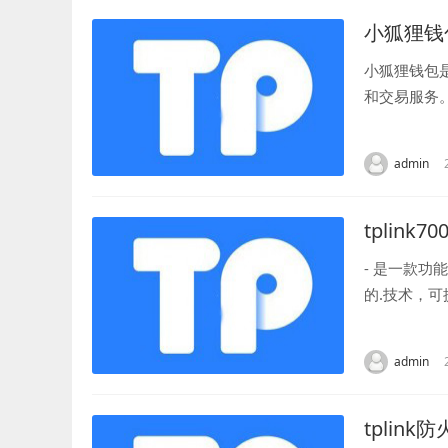
小狐狸钱
小狐狸钱包
和交易服务
以满足用户的
admin
tplink70
- 是一款
的.技术，
便利。 该路
admin
tplink