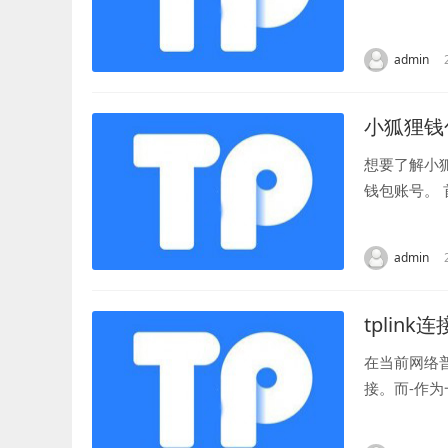
全和稳定。 
admin
小狐狸钱
想要了解小
钱包账号。
可以在应用商
admin
tplink
在当前网络
接。而-作
通过-的路由