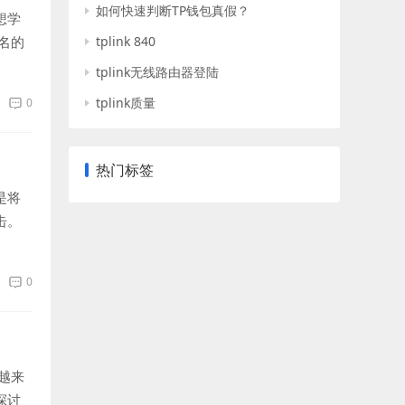
如何快速判断TP钱包真假？
想学
名的
tplink 840
tplink无线路由器登陆
tplink质量
0
热门标签
是将
击。
0
越来
探讨