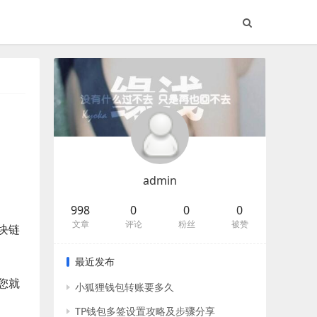
admin
998
0
0
0
文章
评论
粉丝
被赞
块链
最近发布
您就
小狐狸钱包转账要多久
TP钱包多签设置攻略及步骤分享