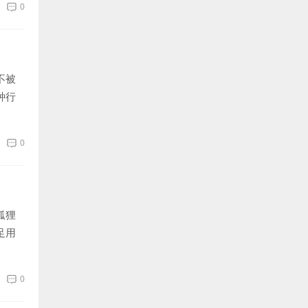
0
不被
种行
0
狐狸
足用
0