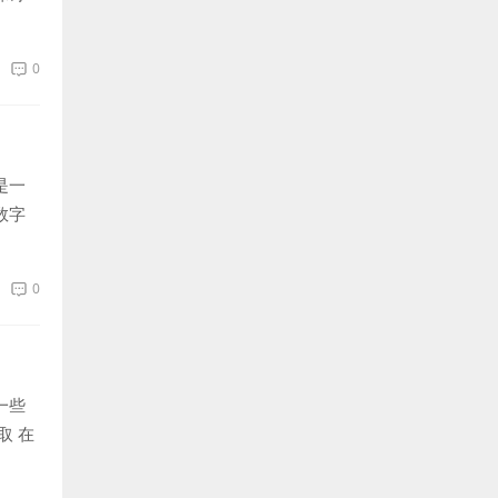
0
是一
数字
0
一些
取 在