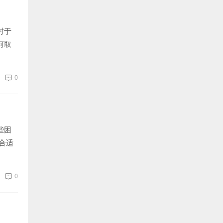
对于
何取
0
些困
合适
0