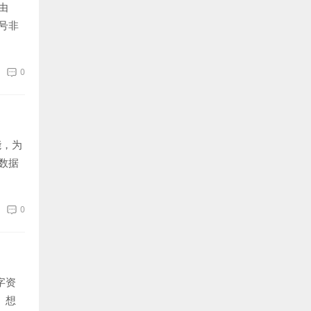
由
号非
0
能，为
数据
0
字资
。想