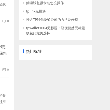
狐狸钱包很卡链怎么操作
原因
tplink光模块
投诉TP钱包快递公司的方法及步骤
0
tpwallet1004无标题：轻便便携无标题
钱包的完美选择
绑定
热门标签
保您
0
字资
注重