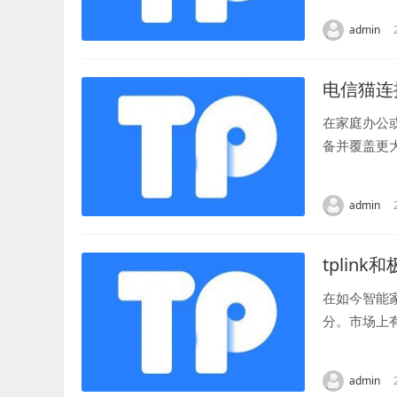
admin
电信猫连接t
在家庭办公
备并覆盖更
绍如何正确连
admin
tplink
在如今智能
分。市场上
者青睐。 首
admin