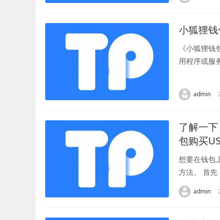
小狐狸钱
《小狐狸钱
用程序或服
序中，解除授
admin
了解一下
包购买US
想要在钱包
方法。 首先
产”页面...
admin