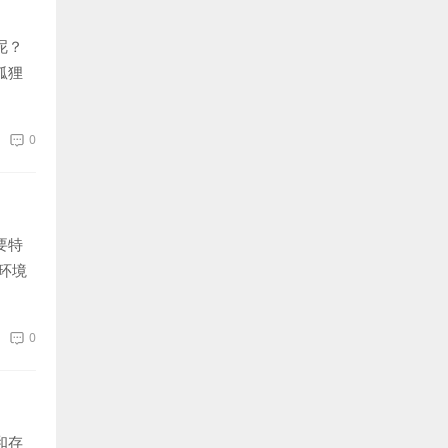
呢？
狐狸
0
要特
环境
0
和存