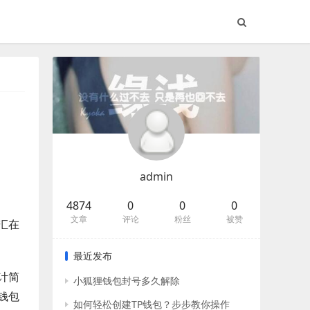
admin
4874
0
0
0
文章
评论
粉丝
被赞
汇在
最近发布
计简
小狐狸钱包封号多久解除
钱包
如何轻松创建TP钱包？步步教你操作