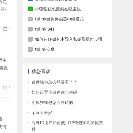
络之
录-
小狐狸钱包搜索在哪里找
tplink迷你路由器中继模式
tplink 941
0
如何在TP钱包中导入私钥及操作步骤
tplink安卓
程中
将数
猜您喜欢
狐狸钱包怎么登录不了了
0
如何设置小狐狸钱包密码
小狐狸钱包怎么搬砖的
tplink 最好
项
海外ID用户如何使用TP钱包实现便捷支
决方
付