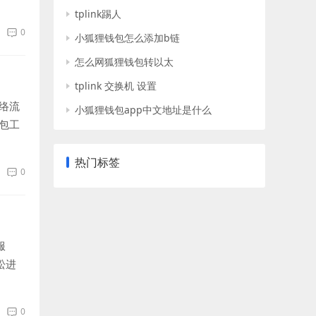
tplink踢人
0
小狐狸钱包怎么添加b链
怎么网狐狸钱包转以太
tplink 交换机 设置
络流
小狐狸钱包app中文地址是什么
包工
热门标签
0
服
松进
0