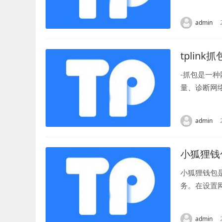
法。 首先，
admin
tplink抓
-抓包是一
量、诊断网
具的信息，请
admin
小狐狸钱
小狐狸钱包
务。在设置
行设置。 首
admin