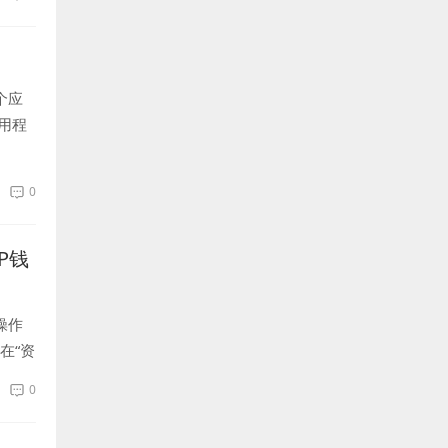
个应
用程
0
P钱
操作
在“资
0