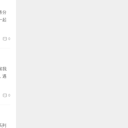
将分
一起
0
候我
，遇
0
系列