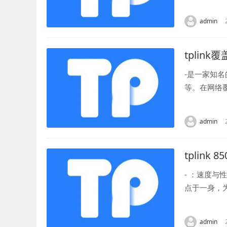
何在钱包中设置
admin
tplink
-是一家知
等。在网络
的路由器产品
admin
tplink 85
- ：速度与
点于一身，
术，使得该路由
admin