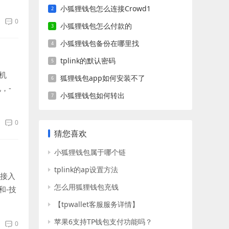
小狐狸钱包怎么连接Crowd1
0
小狐狸钱包怎么付款的
小狐狸钱包备份在哪里找
tplink的默认密码
机
狐狸钱包app如何安装不了
，-
小狐狸钱包如何转出
0
猜您喜欢
小狐狸钱包属于哪个链
tplink的ap设置方法
线接入
怎么用狐狸钱包充钱
和-技
【tpwallet客服服务详情】
苹果6支持TP钱包支付功能吗？
0