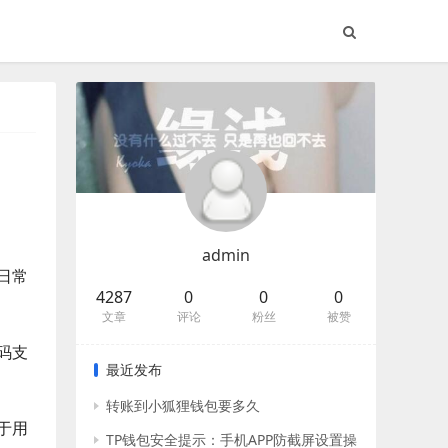
admin
日常
4287
0
0
0
文章
评论
粉丝
被赞
码支
最近发布
转账到小狐狸钱包要多久
于用
TP钱包安全提示：手机APP防截屏设置操