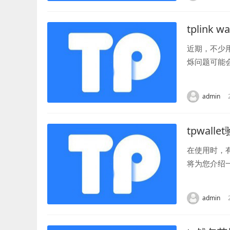
tplink 
近期，不少
烁问题可能
先，路由器口
admin
tpwal
在使用时，
将为您介绍
用程序。有时
admin