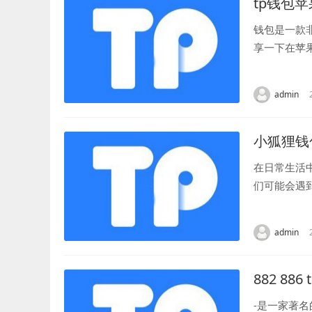
tp钱包
钱包是一款
享一下在苹
来看看如何操
admin
小狐狸钱
在日常生活
们可能会遇
到小狐狸钱包
admin
882 886 t
-是一家著