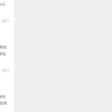
办公
0
帮助
钱包
0
候你
使用