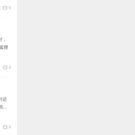
0
时，
狐狸
0
时还
先，
0