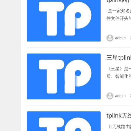
-是一家知
件文件开头
息，如设备型
admin
三星tplin
《三星》是
质、智能化
新的产品，受
admin
tplin
《-无线路