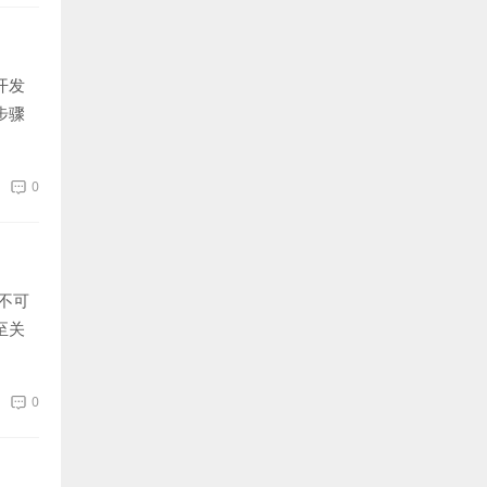
开发
步骤
0
不可
至关
0