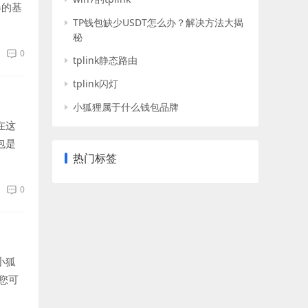
器的基
TP钱包缺少USDT怎么办？解决方法大揭
秘
0
tplink静态路由
tplink闪灯
小狐狸属于什么钱包品牌
在这
包是
热门标签
0
小狐
您可