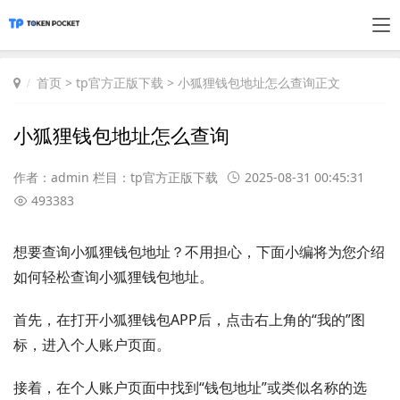
首页
>
tp官方正版下载
> 小狐狸钱包地址怎么查询正文
小狐狸钱包地址怎么查询
作者：admin 栏目：
tp官方正版下载
2025-08-31 00:45:31
493383
想要查询小狐狸钱包地址？不用担心，下面小编将为您介绍
如何轻松查询小狐狸钱包地址。
首先，在打开小狐狸钱包APP后，点击右上角的“我的”图
标，进入个人账户页面。
接着，在个人账户页面中找到“钱包地址”或类似名称的选