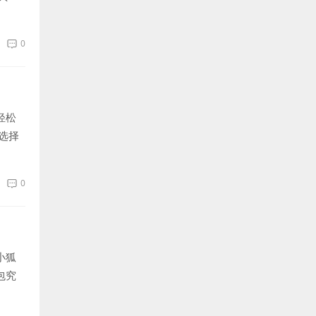
0
轻松
选择
0
小狐
包究