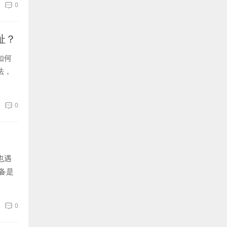
0
址？
如何
法，
0
也遇
备是
0