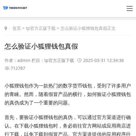
首页
>
tp官方正版下载
> 怎么验证小狐狸钱包真假正文
怎么验证小狐狸钱包真假
作者：admin 栏目：
tp官方正版下载
2025-03-31 12:34:36
712787
小狐狸钱包作为一款热门的数字货币钱包，受到了许多用户
的青睐。然而，随着假冒产品的横行，如何验证小狐狸钱包
的真伪成为了一个重要的问题。
首先，要验证小狐狸钱包的真伪，可以通过官方渠道进行确
认。在下载小狐狸钱包时，务必前往官方网站或应用商店进
行下载，以免下载到假冒产品。官方渠道提供的应用程序往